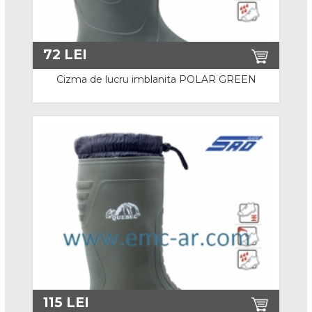
Bocanci S3
Pantofi
72
LEI
Cizma de lucru imblanita POLAR GREEN
Pantofi O1 si O2
Pantofi S1
Pantofi S1P
Pantofi S3
Sandale
Cizme
Cizme de lucru
Cizme de iarna
115
LEI