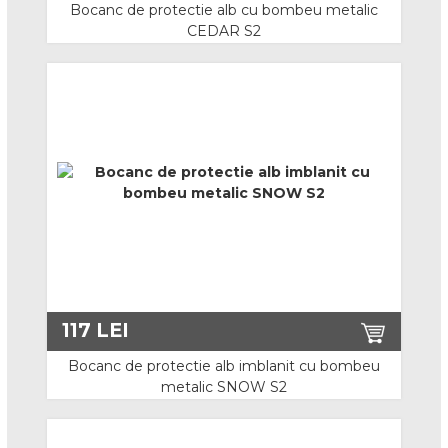
Bocanc de protectie alb cu bombeu metalic
CEDAR S2
Manusi de unica folosinta
Protectie termica, caldura
Protectie sudura
Protectie termica, frig
Manusi speciale
Curatenie si igiena
Lavete
117
LEI
Igiena
Bocanc de protectie alb imblanit cu bombeu
metalic SNOW S2
Articole tehnice
Aparate detectie si masurare