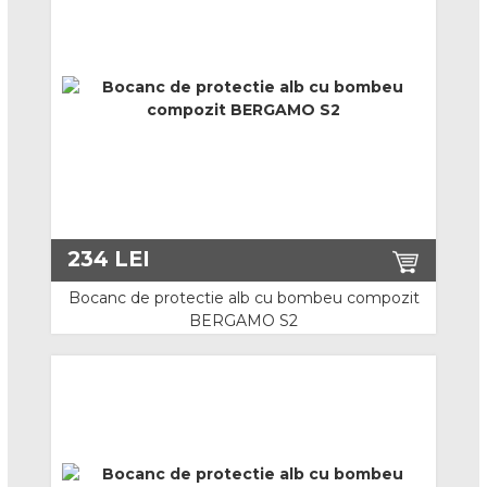
Covoare ergonomice
Benzi marcare
Semnalizare
Protectie si prim ajutor
Materiale absorbante
234
LEI
Prim ajutor
Bocanc de protectie alb cu bombeu compozit
Indicatoare de securitate
BERGAMO S2
Echipamente de curatenie
Lucru la inaltime
Centuri de pozitionare