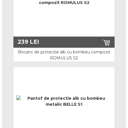
Centuri complexe
Centuri complexe combinate
Centuri speciale
Mijloace de legatura
239
LEI
Opritoare de cadere
Bocanc de protectie alb cu bombeu compozit
ROMULUS S2
Echipamente speciale pentru escalada
Acces in canale
Dispozitive de salvare
Carabiniere
Ancorare
Sisteme de asigurare stationare