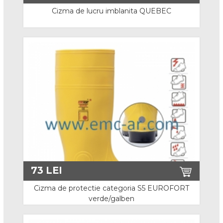
Cizme S5
Cizma de lucru imblanita QUEBEC
Cizme electroizolante
Non Safety
Incaltaminte Speciala
Incaltaminte Alba
Incaltaminte Electroizolanta
Incaltaminte Interventii
Incaltaminte ESD
73
LEI
Accesorii
Cizma de protectie categoria S5 EUROFORT
verde/galben
Imbracaminte