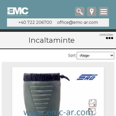
+40 722 206700
office@emc-ar.com
Incaltaminte
Incaltaminte
Bocanci
Sort
Bocanci Imblaniti
Bocanci O1 si O2
Bocanci S1
Bocanci S1P
Bocanci S2