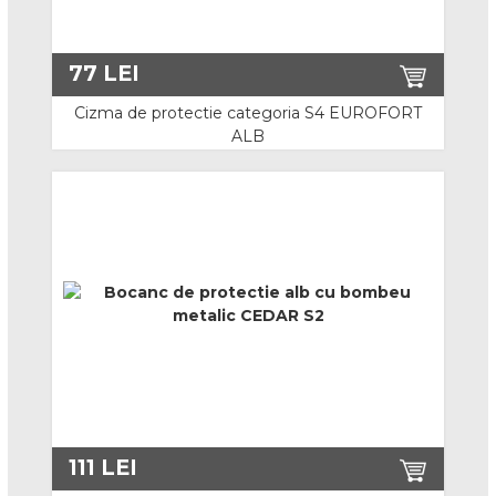
Tricouri / Bluze
Camasi
77
LEI
Veste Lucru
Cizma de protectie categoria S4 EUROFORT
ALB
Sepci / Caciuli
Sorturi
Manusi de protectie
Riscuri minime
Protectie mecanica
Protectie antitaiere nivel 3
Protectie antitaiere nivel 5
111
LEI
Protectie chimica