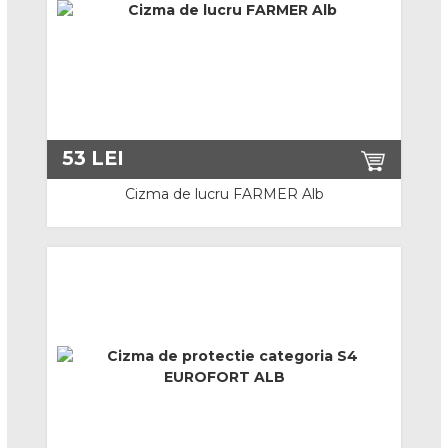
Imbracaminte Ignifuga
Imbracaminte Multirisk
Imbracaminte Protectie Chimica
Protectie Sudura
53
LEI
Imbracaminte Vara
Cizma de lucru FARMER Alb
Costume Salopeta
Jacheta De Lucru
Pantaloni cu Pieptar / Standard
Combinezoane Vara
Halate