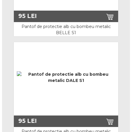
Seturi
95
LEI
Protectia capului
Pantof de protectie alb cu bombeu metalic
BELLE S1
Casti de protectie
Viziere de protectie si accesorii
Protectie pentru sudura
Protectie auditiva
Aparate detectie, masura, protectie
Antifoane interne
Antifoane externe
95
LEI
Sisteme de comunicatie
Pantof de protectie alb cu bombeu metalic