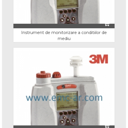
Bocanci S3
Pantofi
Instrument de monitorizare a conditiilor de
Pantofi O1 si O2
mediu
Pantofi S1
Pantofi S1P
Pantofi S3
Sandale
Cizme
Cizme de lucru
Cizme de iarna