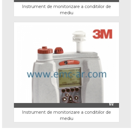
Cizme S5
Instrument de monitorizare a conditiilor de
mediu
Cizme electroizolante
Non Safety
Incaltaminte Speciala
Incaltaminte Alba
Incaltaminte Electroizolanta
Incaltaminte Interventii
Incaltaminte ESD
Accesorii
Instrument de monitorizare a conditiilor de
mediu
Imbracaminte