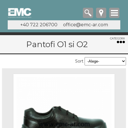
+40 722 206700
office@emc-ar.com
Pantofi O1 si O2
Incaltaminte
Bocanci
Sort
Bocanci Imblaniti
Bocanci O1 si O2
Bocanci S1
Bocanci S1P
Bocanci S2