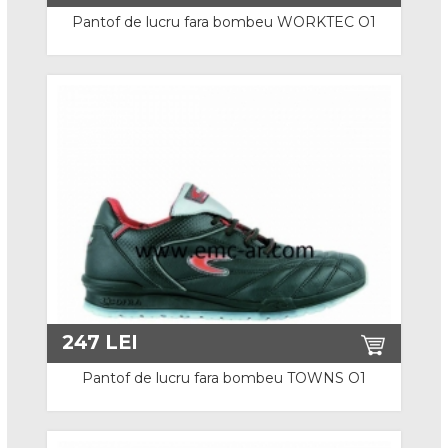
Cizme S5
Pantof de lucru fara bombeu WORKTEC O1
Cizme electroizolante
Non Safety
Incaltaminte Speciala
Incaltaminte Alba
Incaltaminte Electroizolanta
Incaltaminte Interventii
Incaltaminte ESD
247
LEI
Accesorii
Pantof de lucru fara bombeu TOWNS O1
Imbracaminte