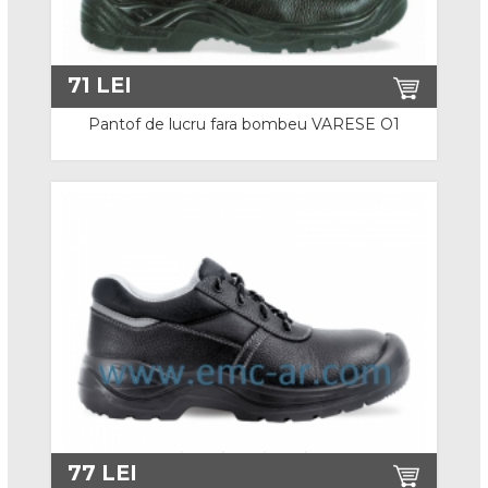
Bocanci S3
Pantofi
71
LEI
Pantof de lucru fara bombeu VARESE O1
Pantofi O1 si O2
Pantofi S1
Pantofi S1P
Pantofi S3
Sandale
Cizme
Cizme de lucru
Cizme de iarna
77
LEI