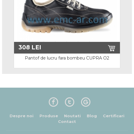
Imbracaminte Ignifuga
Imbracaminte Multirisk
Imbracaminte Protectie Chimica
Protectie Sudura
308
LEI
Imbracaminte Vara
Pantof de lucru fara bombeu CUPRA O2
Costume Salopeta
Jacheta De Lucru
Pantaloni cu Pieptar / Standard
Combinezoane Vara
Despre noi
Produse
Noutati
Blog
Certificari
Contact
Halate