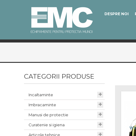
DESPRE NOI
Incaltaminte
Bocanci
CATEGORII PRODUSE
Bocanci Imblaniti
Incaltaminte
Bocanci O1 si O2
Imbracaminte
Bocanci S1
Manusi de protectie
Bocanci S1P
Curatenie si igiena
Bocanci S2
Articole tehnice