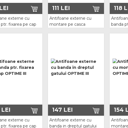
LEI
111
LEI
118
L
oane externe cu
Antifoane externe cu
Antifoan
ptr. fixarea pe cap
montare pe casca
banda pt
E I
OPTIME I
OPTIME 
LEI
147
LEI
154
L
oane externe cu
Antifoane externe cu
Antifoan
ptr. fixarea pe cap
banda in dreptul gatului
montare