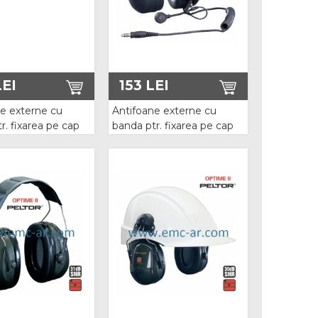
EI
153
LEI
e externe cu
Antifoane externe cu
r. fixarea pe cap
banda ptr. fixarea pe cap
1A
Peltor X3A