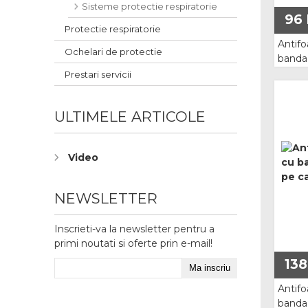
Sisteme protectie respiratorie
96
Cizme S5
Protectie respiratorie
Antif
Cizme electroizolante
Ochelari de protectie
banda 
OPTIM
Prestari servicii
Non Safety
Incaltaminte Speciala
ULTIMELE ARTICOLE
Incaltaminte Alba
Video
Incaltaminte Electroizolanta
NEWSLETTER
Incaltaminte Interventii
Inscrieti-va la newsletter pentru a
Incaltaminte ESD
primi noutati si oferte prin e-mail!
138
Accesorii
Antif
Imbracaminte
banda 