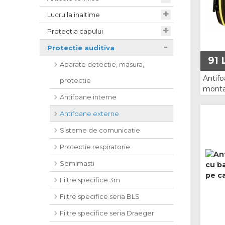
Bocanci S3
Lucru la inaltime
Protectia capului
Pantofi
Protectie auditiva
91
L
Aparate detectie, masura,
Pantofi O1 si O2
Antif
protectie
Pantofi S1
monta
Antifoane interne
3015
Pantofi S1P
Antifoane externe
Pantofi S3
Sisteme de comunicatie
Protectie respiratorie
Sandale
Semimasti
Cizme
Filtre specifice 3m
Filtre specifice seria BLS
Cizme de lucru
Filtre specifice seria Draeger
Cizme de iarna