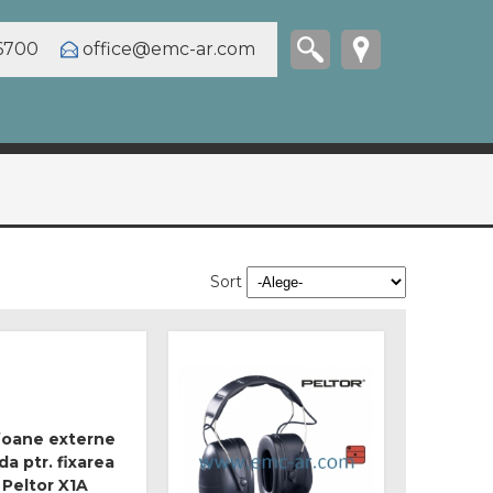
6700
office@emc-ar.com
Sort