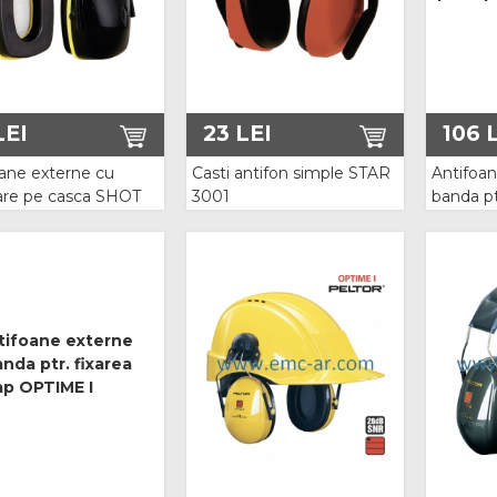
EI
23
LEI
106
L
oane externe cu
Casti antifon simple STAR
Antifoan
re pe casca SHOT
3001
banda pt
Peltor X