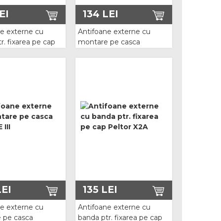
EI
134
LEI
e externe cu
Antifoane externe cu
r. fixarea pe cap
montare pe casca
II
OPTIME II
EI
135
LEI
e externe cu
Antifoane externe cu
 pe casca
banda ptr. fixarea pe cap