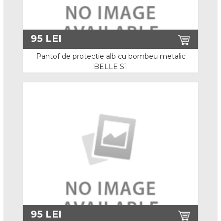
Bocanci S3
Pantofi
95
LEI
Pantof de protectie alb cu bombeu metalic
Pantofi O1 si O2
BELLE S1
Pantofi S1
Pantofi S1P
Pantofi S3
Sandale
Cizme
Cizme de lucru
Cizme de iarna
95
LEI