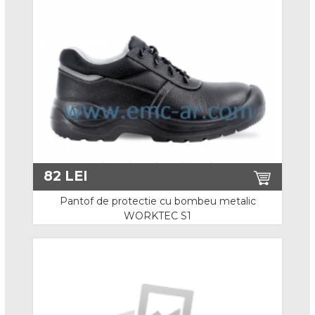
Imbracaminte Iarna
Combinezon Vatuit
Haine Vatuite
Geci de iarna
Veste Vatuite
82
LEI
Imbracaminte Impermeabila
Pantof de protectie cu bombeu metalic
Imbracaminte Reflectorizanta
WORKTEC S1
Imbracaminte Speciala
Imbracaminte Antistatica
Imbracaminte Gastro / Medici