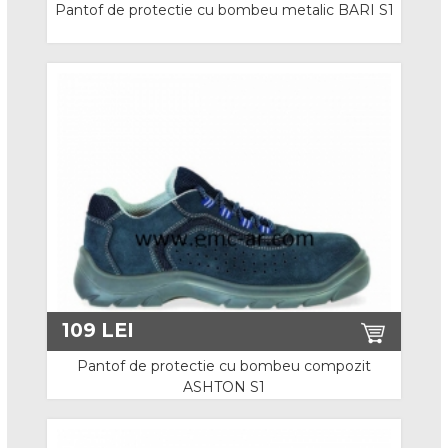
Pantof de protectie cu bombeu metalic BARI S1
Manusi de unica folosinta
Protectie termica, caldura
Protectie sudura
Protectie termica, frig
Manusi speciale
Curatenie si igiena
Lavete
109
LEI
Igiena
Pantof de protectie cu bombeu compozit
ASHTON S1
Articole tehnice
Aparate detectie si masurare