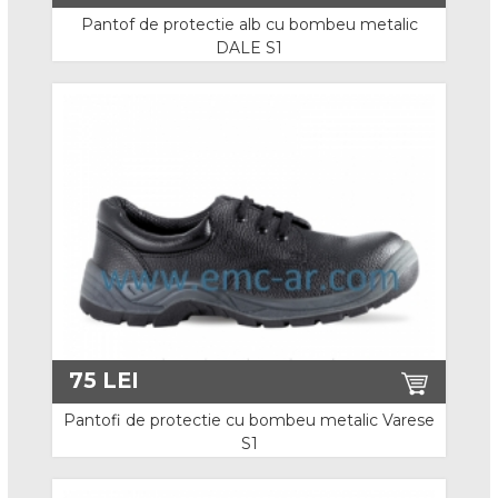
Cizme S5
Pantof de protectie alb cu bombeu metalic
DALE S1
Cizme electroizolante
Non Safety
Incaltaminte Speciala
Incaltaminte Alba
Incaltaminte Electroizolanta
Incaltaminte Interventii
Incaltaminte ESD
75
LEI
Accesorii
Pantofi de protectie cu bombeu metalic Varese
S1
Imbracaminte