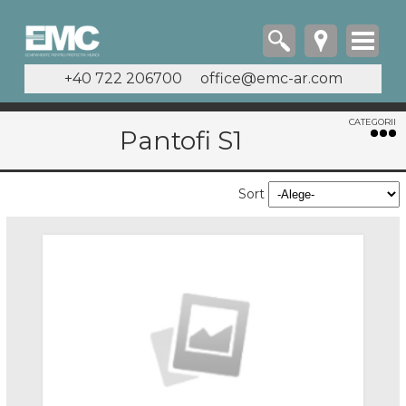
+40 722 206700
office@emc-ar.com
Pantofi S1
Incaltaminte
Bocanci
Sort
Bocanci Imblaniti
Bocanci O1 si O2
Bocanci S1
Bocanci S1P
Bocanci S2