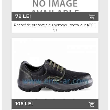
Tricouri / Bluze
Camasi
79
LEI
Veste Lucru
Pantof de protectie cu bombeu metalic MATEO
S1
Sepci / Caciuli
Sorturi
Manusi de protectie
Riscuri minime
Protectie mecanica
Protectie antitaiere nivel 3
Protectie antitaiere nivel 5
106
LEI
Protectie chimica