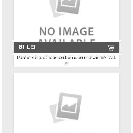
Imbracaminte Ignifuga
Imbracaminte Multirisk
Imbracaminte Protectie Chimica
Protectie Sudura
81
LEI
Imbracaminte Vara
Pantof de protectie cu bombeu metalic SAFARI
S1
Costume Salopeta
Jacheta De Lucru
Pantaloni cu Pieptar / Standard
Combinezoane Vara
Halate