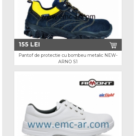
Centuri complexe
Centuri complexe combinate
Centuri speciale
Mijloace de legatura
155
LEI
Opritoare de cadere
Pantof de protectie cu bombeu metalic NEW-
ARNO S1
Echipamente speciale pentru escalada
Acces in canale
Dispozitive de salvare
Carabiniere
Ancorare
Sisteme de asigurare stationare