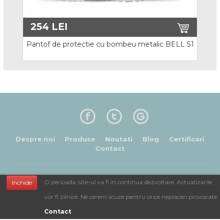
Seturi
254
LEI
Protectia capului
Pantof de protectie cu bombeu metalic BELL S1
Casti de protectie
Viziere de protectie si accesorii
Protectie pentru sudura
Protectie auditiva
Despre noi
Produse
Noutati
Blog
Certificari
Contact
Aparate detectie, masura, protectie
Antifoane interne
© 2016 Toate drepturile rezervate.
Termeni si conditii
O perioada, site-ul va fi in continua dezvoltare. Actualizarile
Inchide
Preturile afisate contin TVA.
Antifoane externe
vor fi zilnice. Ne cerem scuze pentru orice neplaceri provocate.
Sus
Sisteme de comunicatie
Contact